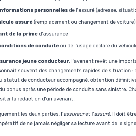
informations personnelles
de l'assuré (adresse, situati
icule assuré
(remplacement ou changement de voiture)
nt de la prime
d'assurance
conditions de conduite
ou de l'usage déclaré du véhicul
surance jeune conducteur
, l'avenant revêt une import
é connaît souvent des changements rapides de situation : 
 du statut de conducteur accompagné, obtention définitiv
du bonus après une période de conduite sans sinistre. Ch
ter la rédaction d'un avenant.
uement les deux parties, l'
assureur
et l'
assuré
. Il doit êt
impératif de ne jamais négliger sa lecture avant de le signer