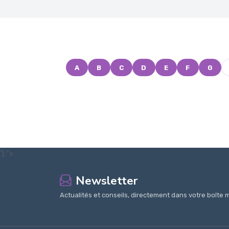
A
B
C
D
E
F
G
');">
Newsletter
Actualités et conseils, directement dans votre boîte m