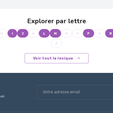
Explorer par lettre
H
I
J
K
L
M
N
O
P
Q
R
Z
Voir tout le lexique
ail.