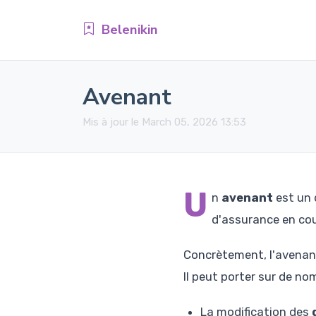
Belenikin
Avenant
Mis à jour le March 05, 2026 13:53
U
n
avenant
est un 
d'assurance en cour
Concrètement, l'avenant 
Il peut porter sur de n
La modification des