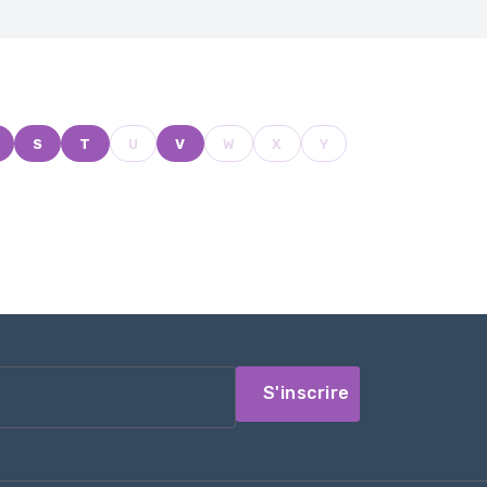
S
T
U
V
W
X
Y
S'inscrire