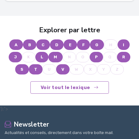
Explorer par lettre
A
B
C
D
E
F
G
H
I
J
K
L
M
N
O
P
Q
R
S
T
U
V
W
X
Y
Z
Voir tout le lexique
');">
Newsletter
Actualités et conseils, directement dans votre boîte mail.