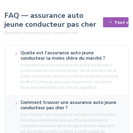
FAQ — assurance auto
jeune conducteur pas cher
Tout voi
Questions fréquentes sur belenikin.com
Quelle est l'assurance auto jeune
conducteur la moins chère du marché ?
Il n'existe pas d'assurance auto jeune conducteur
universellement la moins chère, car le montant de la
prime dépend de plusieurs critères propres à chaque
profil et à chaque assureur. Cependant, certaines
formules permettent de réduire significat...
Comment trouver une assurance auto jeune
conducteur pas cher ?
Pour trouver une assurance auto jeune conducteur
pas cher, la méthode la plus efficace consiste à
comparer plusieurs devis en ligne tout en adaptant
les garanties à votre profil et à votre usage du