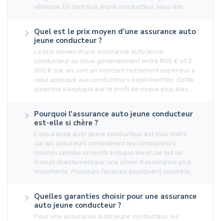
véhicule. En tant que jeune conducteur, vous ête...
Quel est le prix moyen d'une assurance auto
jeune conducteur ?
Le prix moyen d'une assurance auto jeune
conducteur se situe généralement entre 800 € et 2
000 € par an, soit un montant nettement supérieur à
celui appliqué aux conducteurs expérimentés. Cette
surprime s'explique par le profil de risque plus élev...
Pourquoi l'assurance auto jeune conducteur
est-elle si chère ?
L'assurance auto jeune conducteur est plus chère
car les assureurs considèrent les conducteurs
novices comme un profil à risque élevé, ce qui se
traduit directement par une prime d'assurance plus
importante. Plusieurs facteurs expliquent concrète...
Quelles garanties choisir pour une assurance
auto jeune conducteur ?
Pour une assurance auto jeune conducteur, les