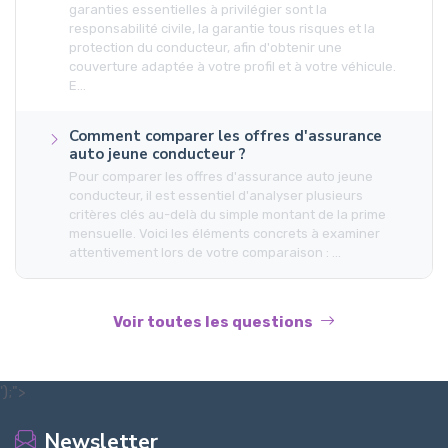
garanties essentielles à privilégier sont la
responsabilité civile, la garantie tous risques et la
protection du conducteur, afin d'obtenir une
couverture adaptée à votre profil et à votre véhicule.
E...
Comment comparer les offres d'assurance
auto jeune conducteur ?
Pour comparer les offres d'assurance auto jeune
conducteur, il est essentiel d'analyser plusieurs
critères clés au-delà du simple montant de la prime
mensuelle. Voici les éléments concrets à examiner
attentivement lors de votre comparaison : ...
Voir toutes les questions
');">
Newsletter