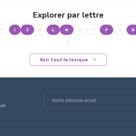
Explorer par lettre
H
I
J
K
L
M
N
O
P
Q
R
Z
Voir tout le lexique
ail.