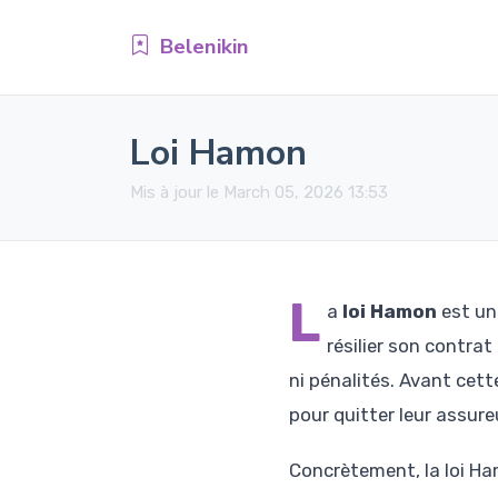
Belenikin
Loi Hamon
Mis à jour le March 05, 2026 13:53
L
a
loi Hamon
est un
résilier son contr
ni pénalités. Avant cett
pour quitter leur assur
Concrètement, la loi Ha