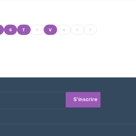
S
T
U
V
W
X
Y
S'inscrire