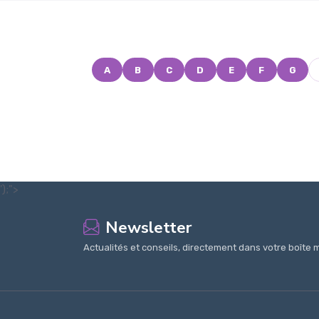
A
B
C
D
E
F
G
');">
Newsletter
Actualités et conseils, directement dans votre boîte m