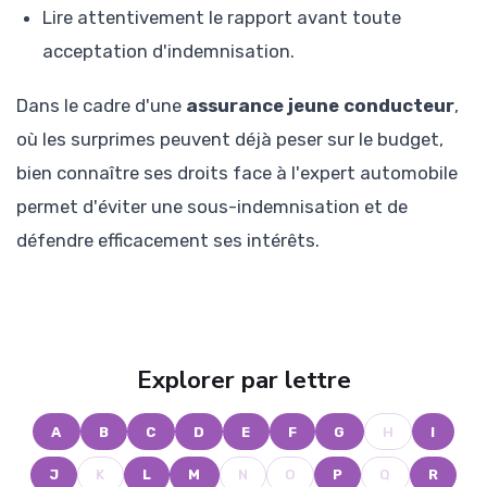
Lire attentivement le rapport avant toute
acceptation d'indemnisation.
Dans le cadre d'une
assurance jeune conducteur
,
où les surprimes peuvent déjà peser sur le budget,
bien connaître ses droits face à l'expert automobile
permet d'éviter une sous-indemnisation et de
défendre efficacement ses intérêts.
Explorer par lettre
A
B
C
D
E
F
G
H
I
J
K
L
M
N
O
P
Q
R