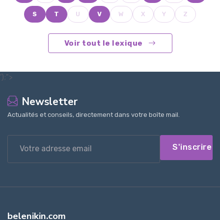
S
T
U
V
W
X
Y
Z
Voir tout le lexique
');">
Newsletter
Actualités et conseils, directement dans votre boîte mail.
S'inscrire
belenikin.com